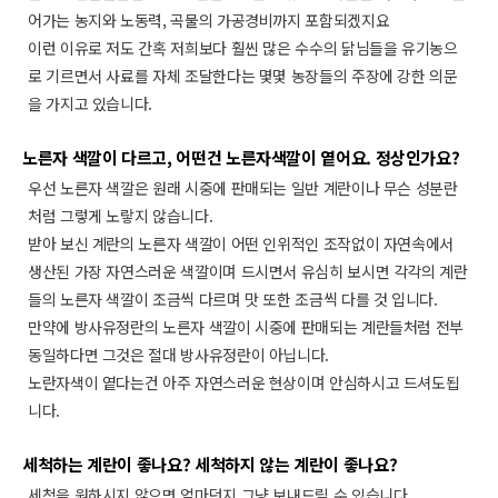
어가는 농지와 노동력, 곡물의 가공경비까지 포함되겠지요
이런 이유로 저도 간혹 저희보다 훨씬 많은 수수의 닭님들을 유기농으
로 기르면서 사료를 자체 조달한다는 몇몇 농장들의 주장에 강한 의문
을 가지고 있습니다.
노른자 색깔이 다르고, 어떤건 노른자색깔이 옅어요. 정상인가요?
우선 노른자 색깔은 원래 시중에 판매되는 일반 계란이나 무슨 성분란
처럼 그렇게 노랗지 않습니다.
받아 보신 계란의 노른자 색깔이 어떤 인위적인 조작없이 자연속에서
생산된 가장 자연스러운 색깔이며 드시면서 유심히 보시면 각각의 계란
들의 노른자 색깔이 조금씩 다르며 맛 또한 조금씩 다를 것 입니다.
만약에 방사유정란의 노른자 색깔이 시중에 판매되는 계란들처럼 전부
동일하다면 그것은 절대 방사유정란이 아닙니다.
노란자색이 옅다는건 아주 자연스러운 현상이며 안심하시고 드셔도됩
니다.
세척하는 계란이 좋나요? 세척하지 않는 계란이 좋나요?
세척을 원하시지 않으면 얼마던지 그냥 보내드릴 수 있습니다.