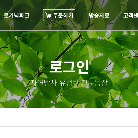
로가닉파크
주문하기
방송자료
고객
로그인
자연방사 유정란 전문농장