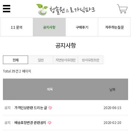
1:1 문의
공지사항
구매후기
자주하는질문
공지사항
전체
일반
자연방사유정란
방사유정초란
Total 39건
2 페이지
제목
날짜
공지
가격인상관련 드리는 글
2020-06-15
공지
배송포장변경 관련공지
2020-02-20