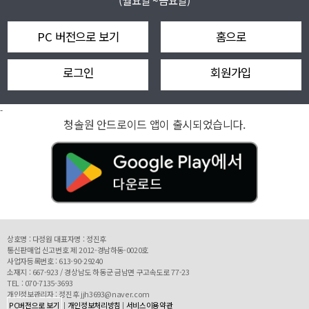
(월요일 ~금요일)
PC 버전으로 보기
홈으로
로그인
회원가입
-
청솔원 안드로이드 앱이 출시되었습니다.
상호명 : 다정원 대표자명 : 정진후
통신판매업 신고번호 제 2012-경남하동-0020호
사업자등록번호 : 613-90-29240
소재지 : 667-923 / 경상남도 하동군 금남면 구고속도로 77-23
TEL : 070-7135-3693
개인정보관리자 : 정진후 jjh3693@naver.com
PC버전으로 보기
|
개인정보처리방침
|
서비스이용약관