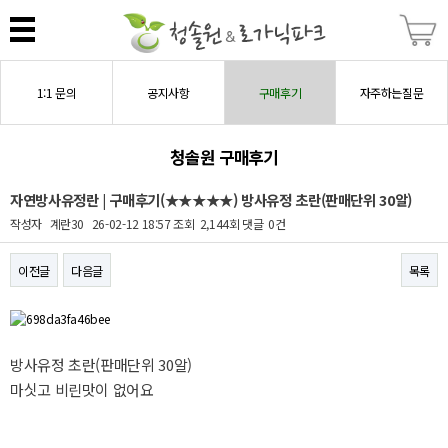
1:1 문의
공지사항
구매후기
자주하는질문
청솔원 구매후기
자연방사유정란 | 구매후기(★★★★★) 방사유정 초란(판매단위 30알)
작성자
계란30
26-02-12 18:57
조회
2,144회
댓글
0건
이전글
다음글
목록
본문
방사유정 초란(판매단위 30알)
마싯고 비린맛이 없어요