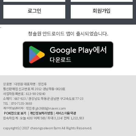
로그인
회원가입
-
청솔원 안드로이드 앱이 출시되었습니다.
상호명 : 다정원 대표자명 : 정진후
통신판매업 신고번호 제 2012-경남하동-0020호
사업자등록번호 : 613-90-29240
소재지 : 667-923 / 경상남도 하동군 금남면 구고속도로 77-23
TEL : 070-7135-3693
개인정보관리자 : 정진후 jjh3693@naver.com
PC버전으로 보기
|
개인정보처리방침
|
서비스이용약관
접속자집계 : 오늘 420/ 어제 583/ 최대 3,114/ 전체 1,222,933
copyright(c) 2017 cheongsolwon farm All Rights Reserved.