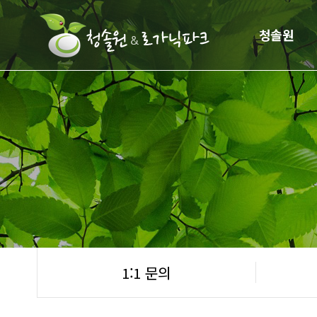
청솔원
1:1 문의