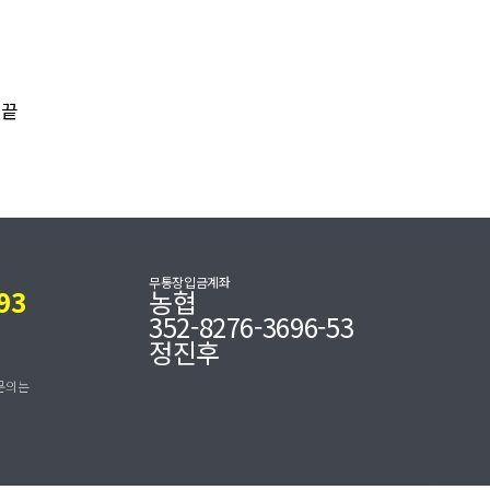
맨끝
무통장입금계좌
93
농협
352-8276-3696-53
정진후
문의는