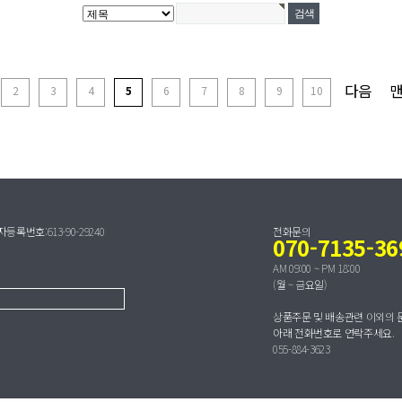
다음
2
3
4
5
6
7
8
9
10
번호:613-90-29240
전화문의
070-7135-36
AM 09:00 ~ PM 18:00
(월 ~ 금요일)
상품주문 및 배송관련 이외의 
아래 전화번호로 연락주세요.
055-884-3623