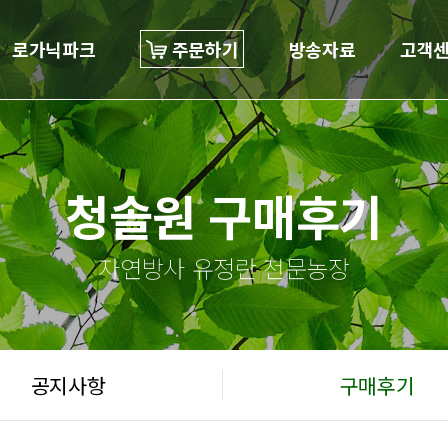
로가닉파크
주문하기
방송자료
고객
청솔원 구매후기
자연방사 유정란 전문농장
공지사항
구매후기