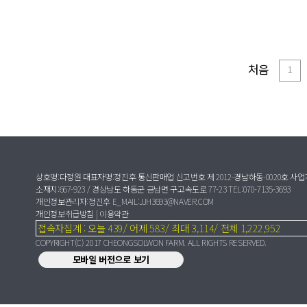
처음
1
상호명:다정원 대표자명:정진후 통신판매업 신고번호 제 2012-경남하동-0020호 사업자등록
소재지:667-923 / 경상남도 하동군 금남면 구고속도로 77-23 TEL:070-7135-3693
개인정보관리자:정진후 E_MAIL:JJH3693@NAVER.COM
개인정보취급방침
|
이용약관
접속자집계 : 오늘 439/ 어제 583/ 최대 3,114/ 전체 1,222,952
COPYRIGHT(C) 2017 CHEONGSOLWON FARM. ALL RIGHTS RESERVED.
모바일 버전으로 보기