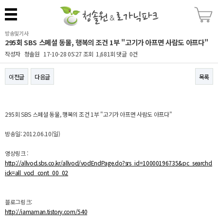
방송및기사
295회 SBS 스페셜 동물, 행복의 조건 1부 "고기가 아프면 사람도 아프다"
작성자
청솔원
17-10-28 05:27
조회
1,681회
댓글
0건
이전글
다음글
목록
본문
295회 SBS 스페셜 동물, 행복의 조건 1부 "고기가 아프면 사람도 아프다"
방송일: 2012.06.10(일)
영상링크 :
http://allvod.sbs.co.kr/allvod/vodEndPage.do?srs_id=10000196735&pc_searchcl
ick=all_vod_cont_00_02
블로그링크:
http://iamaman.tistory.com/540