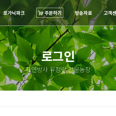
로가닉파크
주문하기
방송자료
고객
로그인
자연방사 유정란 전문농장