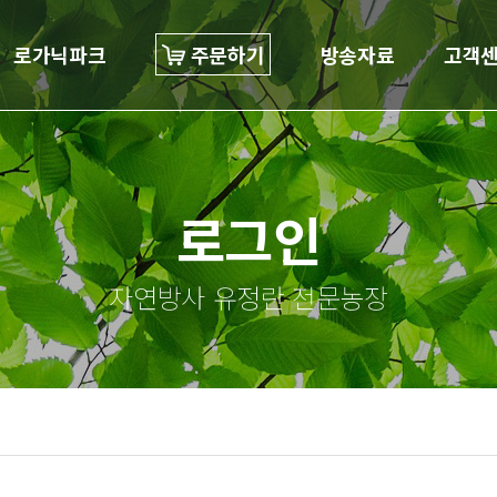
로가닉파크
주문하기
방송자료
고객
로그인
자연방사 유정란 전문농장