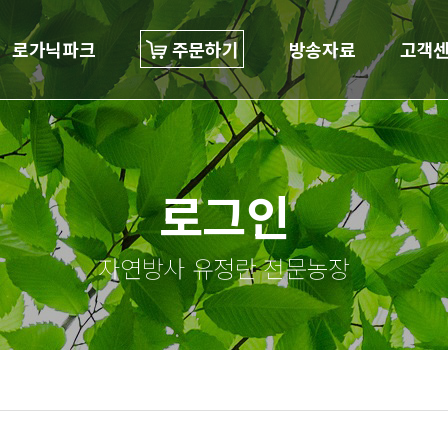
로가닉파크
주문하기
방송자료
고객
로그인
자연방사 유정란 전문농장