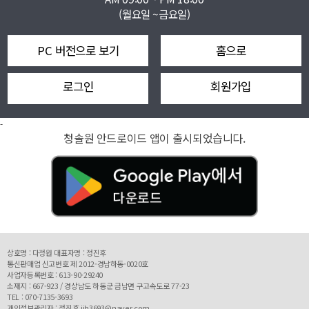
(월요일 ~금요일)
PC 버전으로 보기
홈으로
로그인
회원가입
-
청솔원 안드로이드 앱이 출시되었습니다.
상호명 : 다정원 대표자명 : 정진후
통신판매업 신고번호 제 2012-경남하동-0020호
사업자등록번호 : 613-90-29240
소재지 : 667-923 / 경상남도 하동군 금남면 구고속도로 77-23
TEL : 070-7135-3693
개인정보관리자 : 정진후 jjh3693@naver.com