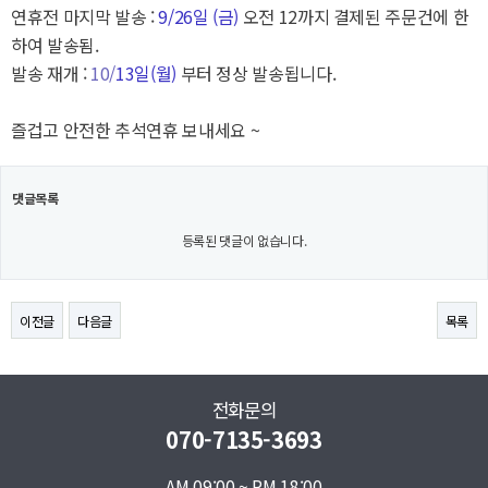
연휴전 마지막 발송 :
9/26
일 (금
)
오전 12까지 결제된 주문건에 한
하여 발송됨
.
발송 재개 :
10
/
13
일(월
)
부터 정상 발송됩니다
.
즐겁고 안전한 추석연휴 보내세요 ~
댓글목록
등록된 댓글이 없습니다.
이전글
다음글
목록
전화문의
070-7135-3693
AM 09:00 ~ PM 18:00