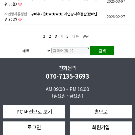
2026-03-07
위 30알)
자연방사유정란
구매후기(★★★★★) 자연방사유정란(판매단
2026-02-27
위 30알)
1
2
3
4
5
다음
맨끝
전화문의
070-7135-3693
AM 09:00 ~ PM 18:00
(월요일 ~금요일)
PC 버전으로 보기
홈으로
로그인
회원가입